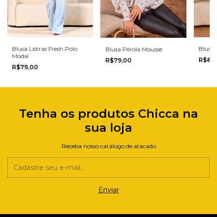
Blusa 
Blusa Listras Fresh Polo
Blusa Pérola Mousse
Modal
R$82
R$79,00
R$79,00
Tenha os produtos Chicca na
sua loja
Receba nosso catálogo de atacado