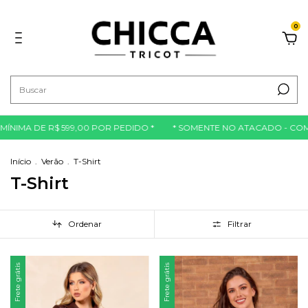
0
IMA DE R$ 599,00 POR PEDIDO *
* SOMENTE NO ATACADO - COMPR
Início
.
Verão
.
T-Shirt
T-Shirt
Ordenar
Filtrar
Frete grátis
Frete grátis