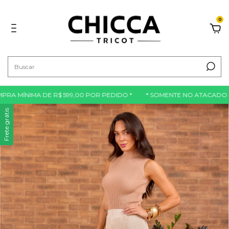
0
 MÍNIMA DE R$ 599,00 POR PEDIDO *
* SOMENTE NO ATACADO - C
Frete grátis