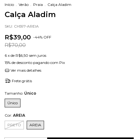
Início
.
Verão
.
Praia
.
Calça Aladim
Calça Aladim
SKU:
CH597-AREIA
R$39,00
-
44
%
OFF
R$70,00
6
x de
R$6,50
sem juros
15% de desconto
pagando com Pix
Ver mais detalhes
Frete grátis
Tamanho:
Único
Único
Cor:
AREIA
PRETO
AREIA